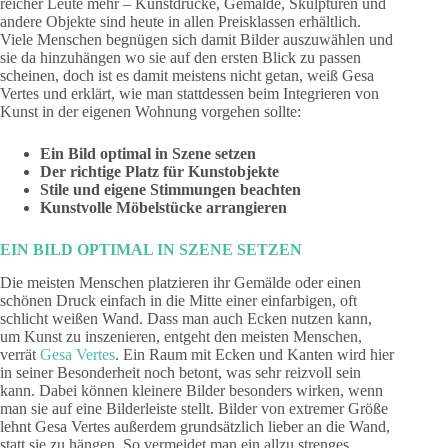
reicher Leute mehr – Kunstdrucke, Gemälde, Skulpturen und
andere Objekte sind heute in allen Preisklassen erhältlich.
Viele Menschen begnügen sich damit Bilder auszuwählen und
sie da hinzuhängen wo sie auf den ersten Blick zu passen
scheinen, doch ist es damit meistens nicht getan, weiß Gesa
Vertes und erklärt, wie man stattdessen beim Integrieren von
Kunst in der eigenen Wohnung vorgehen sollte:
Ein Bild optimal in Szene setzen
Der richtige Platz für Kunstobjekte
Stile und eigene Stimmungen beachten
Kunstvolle Möbelstücke arrangieren
EIN BILD OPTIMAL IN SZENE SETZEN
Die meisten Menschen platzieren ihr Gemälde oder einen
schönen Druck einfach in die Mitte einer einfarbigen, oft
schlicht weißen Wand. Dass man auch Ecken nutzen kann,
um Kunst zu inszenieren, entgeht den meisten Menschen,
verrät
Gesa Vertes
. Ein Raum mit Ecken und Kanten wird hier
in seiner Besonderheit noch betont, was sehr reizvoll sein
kann. Dabei können kleinere Bilder besonders wirken, wenn
man sie auf eine Bilderleiste stellt. Bilder von extremer Größe
lehnt Gesa Vertes außerdem grundsätzlich lieber an die Wand,
statt sie zu hängen. So vermeidet man ein allzu strenges,