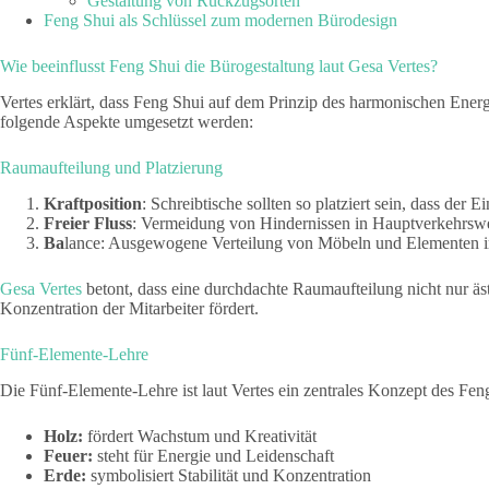
Gestaltung von Rückzugsorten
Feng Shui als Schlüssel zum modernen Bürodesign
Wie beeinflusst Feng Shui die Bürogestaltung laut Gesa Vertes?
Vertes erklärt, dass Feng Shui auf dem Prinzip des harmonischen Ener
folgende Aspekte umgesetzt werden:
Raumaufteilung und Platzierung
Kraftposition
: Schreibtische sollten so platziert sein, dass der E
Freier Fluss
: Vermeidung von Hindernissen in Hauptverkehrs
Ba
lance: Ausgewogene Verteilung von Möbeln und Elementen
Gesa Vertes
betont, dass eine durchdachte Raumaufteilung nicht nur äs
Konzentration der Mitarbeiter fördert.
Fünf-Elemente-Lehre
Die Fünf-Elemente-Lehre ist laut Vertes ein zentrales Konzept des Fen
Holz:
fördert Wachstum und Kreativität
Feuer:
steht für Energie und Leidenschaft
Erde:
symbolisiert Stabilität und Konzentration