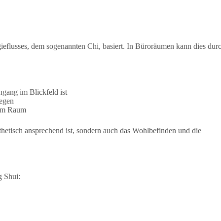
gieflusses, dem sogenannten Chi, basiert. In Büroräumen kann dies dur
ingang im Blickfeld ist
wegen
 im Raum
thetisch ansprechend ist, sondern auch das Wohlbefinden und die
g Shui: