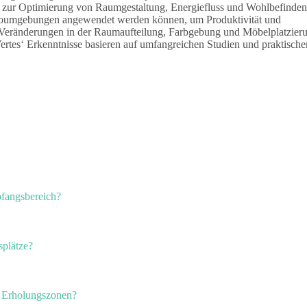
tze zur Optimierung von Raumgestaltung, Energiefluss und Wohlbefinde
n Büroumgebungen angewendet werden können, um Produktivität und
ile Veränderungen in der Raumaufteilung, Farbgebung und Möbelplatzier
rtes‘ Erkenntnisse basieren auf umfangreichen Studien und praktische
pfangsbereich?
splätze?
d Erholungszonen?