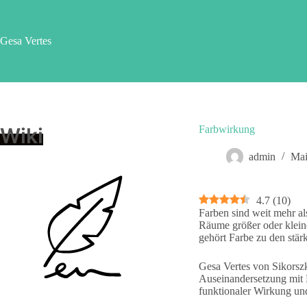
Zum
Inhalt
springen
Gesa Vertes
Wiki
Farbwirkung
admin
Mai
4.7
(
10
)
Farben sind weit mehr al
Räume größer oder klein
gehört Farbe zu den stärk
Gesa Vertes von Sikorszk
Auseinandersetzung mit 
funktionaler Wirkung un