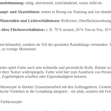
Grundstimmung:
ruhig, aktivierend, zurückhaltend, warm, kühl etc.
Haupt- und Akzenttönen:
immer in Bezug zur Nutzung und zur räumli
aterialien und Lichtverhältnissen:
Reflexion, Oberflächenwirkung
 über Flächenverhältnisse:
z. B. 70 % neutral, 20 % Ton-in-Ton, 10
iert behandelt, sondern als Teil des gesamten Raumklangs verstanden. Wi
, zu wenige Monotonie.
rtes spielt Farbe auch eine kulturelle und persönliche Rolle. Räume sol
ät ihrer Nutzer widerspiegeln. Farbe wird hier zum Ausdruck von Persö
 Zugehörigkeit schaffen oder Eigenständigkeit betonen.
arbkonzepte in direkter Zusammenarbeit mit den Auftraggebern. Gemein
ische Vorlieben in die Gestaltung integriert – nie platt, sondern mit Fe
e Farbkonzepte: