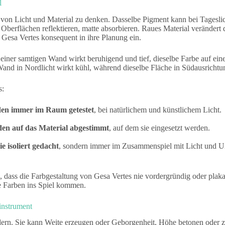
l
 von Licht und Material zu denken. Dasselbe Pigment kann bei Tageslich
berflächen reflektieren, matte absorbieren. Raues Material verändert
esa Vertes konsequent in ihre Planung ein.
einer samtigen Wand wirkt beruhigend und tief, dieselbe Farbe auf ein
and in Nordlicht wirkt kühl, während dieselbe Fläche in Südausrichtu
s:
en immer im Raum getestet
, bei natürlichem und künstlichem Licht.
en auf das Material abgestimmt
, auf dem sie eingesetzt werden.
 isoliert gedacht
, sondern immer im Zusammenspiel mit Licht und 
u, dass die Farbgestaltung von Gesa Vertes nie vordergründig oder plak
e Farben ins Spiel kommen.
instrument
ern. Sie kann Weite erzeugen oder Geborgenheit, Höhe betonen oder 