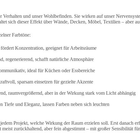
er Verhalten und unser Wohlbefinden. Sie wirken auf unser Nervensyst
ltet sich dieser Effekt über Wände, Decken, Möbel, Textilien – aber a
elner Farbtöne:
fördert Konzentration, geeignet für Arbeitsräume
d, regenerierend, schafft natürliche Atmosphäre
ommunikativ, ideal für Küchen oder Essbereiche
raftvoll, sparsam einsetzen für gezielte Akzente
rend, raumvergrößernd, aber in der Wirkung stark vom Licht abhängig
n Tiefe und Eleganz, lassen Farben neben sich leuchten
n jedem Projekt, welche Wirkung der Raum erzielen soll. Erst danach 
ist meist zurückhaltend, aber fein abgestimmt – mit großer Sensibilität