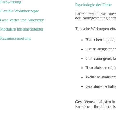
Farbwirkung
Psychologie der Farbe
Flexible Wohnkonzepte
Farben beeinflussen uns
der Raumgestaltung entfa
Gesa Vertes von Sikorszky
Modulare Innenarchitektur
Typische Wirkungen einz
Rauminszenierung
Blau:
beruhigend, 
Grün:
ausgleichen
Gelb:
anregend, k
Rot:
aktivierend, k
Weiß:
neutralisie
Grautöne:
schaffe
Gesa Vertes analysiert i
Farbtönen. Ihre Palette 