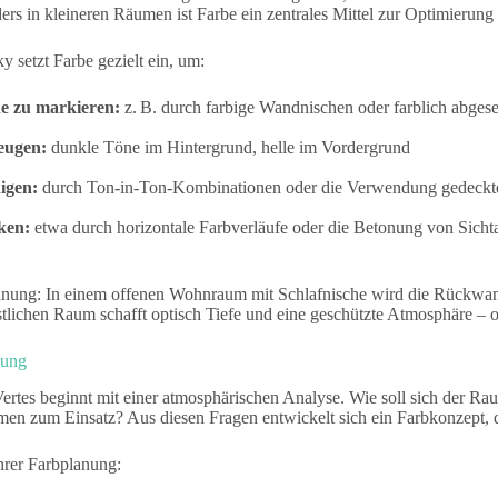
ers in kleineren Räumen ist Farbe ein zentrales Mittel zur Optimierun
y setzt Farbe gezielt ein, um:
e zu markieren:
z. B. durch farbige Wandnischen oder farblich abge
eugen:
dunkle Töne im Hintergrund, helle im Vordergrund
igen:
durch Ton-in-Ton-Kombinationen oder die Verwendung gedeckt
ken:
etwa durch horizontale Farbverläufe oder die Betonung von Sicht
lanung: In einem offenen Wohnraum mit Schlafnische wird die Rückwand
stlichen Raum schafft optisch Tiefe und eine geschützte Atmosphäre – 
nung
ertes beginnt mit einer atmosphärischen Analyse. Wie soll sich der Ra
n zum Einsatz? Aus diesen Fragen entwickelt sich ein Farbkonzept, da
ihrer Farbplanung: