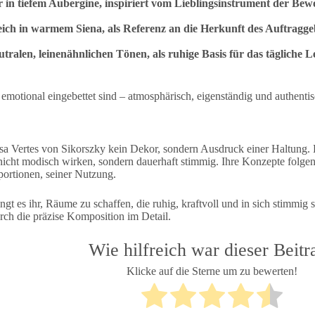
in tiefem Aubergine, inspiriert vom Lieblingsinstrument der Be
ich in warmem Siena, als Referenz an die Herkunft des Auftragge
tralen, leinenähnlichen Tönen, als ruhige Basis für das tägliche 
emotional eingebettet sind – atmosphärisch, eigenständig und authentis
esa Vertes von Sikorszky kein Dekor, sondern Ausdruck einer Haltung. 
 nicht modisch wirken, sondern dauerhaft stimmig. Ihre Konzepte folg
portionen, seiner Nutzung.
gt es ihr, Räume zu schaffen, die ruhig, kraftvoll und in sich stimmig 
ch die präzise Komposition im Detail.
Wie hilfreich war dieser Beitr
Klicke auf die Sterne um zu bewerten!